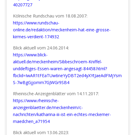
40207727
Kölnische Rundschau vom 18.08.2007:
https://www.rundschau-
online.de/redaktion/meckenheim-hat-eine-grosse-
kirmes-verdient-174932
Blick aktuell vom 24.06.2014:
https://www.blick-
aktuell.de/meckenheim/Sibbeschroem-Kniffel-
unddeftiges-Essen-waren-angesagt-84458.html?
fbclid=IwAR1tFEaTUw6neYyDBT2ed4yXYtJaeAdFMjYsm
S-7wBgGjjomm7GJWGr9SB4
Rheinische-Anzeigenblätter vom 14.11.2017:
https://www.rheinische-
anzeigenblaetter.de/meckenheim/c-
nachrichten/katharina-iii-ist-ein-echtes-meckemer-
maedchen_a71954
Blick aktuell vom 13.06.2023: