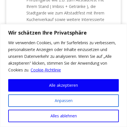
Ihrem Stand ( Imbiss + Getränke ), die
Stadtgarde wie zum Altstadtfest mit Ihrem
Kuchenverkauf sowie weitere Interessierte
Ortsvereine, und nicht zu vergessen den
Wir schätzen Ihre Privatsphäre
Wochenmarkt – Metzger Sandführer mit seinem
Imbisswagen und Holzkohlegrillwagen mit
Wir verwenden Cookies, um Ihr Surferlebnis zu verbessern,
einbeziehen würde. Lockt dies auch den ein
personalisierte Anzeigen oder Inhalte einzusetzen und
oder anderen Besucher aus den umliegenden
unseren Datenverkehr zu analysieren. Wenn Sie auf „Alle
Orten ein. Und durch die Einkäufe in den
akzeptieren" klicken, stimmen Sie der Anwendung von
Geschäften käme hinzu auch was hinzu noch
Cookies zu.
Cookie-Richtlinie
ins Stadtsäckel.
Wenn man eine “ Groß „- Kirmes wieder eine
Alle akzeptieren
Johanneskirmes für Kleine und Große Besucher
, hierin insbesondere mit Attraktiven, Bekannten
Anpassen
und auch mit evtl. noch nicht dagewesenen
Fahrgeschäften und Buden zusammen mit
Interessierten Ortsansässigen Vereinen planen,
Alles ablehnen
organisieren, und durchführen würde und