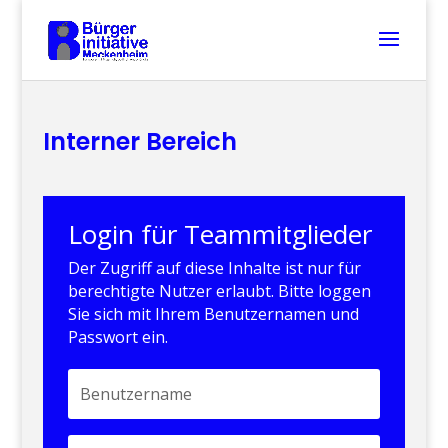
Interner Bereich
Login für Teammitglieder
Der Zugriff auf diese Inhalte ist nur für
berechtigte Nutzer erlaubt. Bitte loggen
Sie sich mit Ihrem Benutzernamen und
Passwort ein.