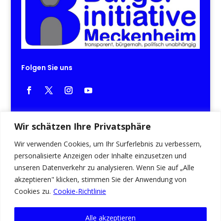
Folgen Sie uns
Wichtige Links
Wir schätzen Ihre Privatsphäre
Startseite
Wir verwenden Cookies, um Ihr Surferlebnis zu verbessern,
personalisierte Anzeigen oder Inhalte einzusetzen und
Themen
unseren Datenverkehr zu analysieren. Wenn Sie auf „Alle
Termine
akzeptieren" klicken, stimmen Sie der Anwendung von
Cookies zu.
Cookie-Richtlinie
Kontakt
Impressum
Alle akzeptieren