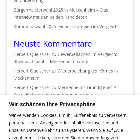
Verantwortung
Bürgermeisterwahl 2025 in Meckenheim – Das
Interview mit den beiden Kandidaten
Kommunalwahl 2025: Finanzstrategien im Vergleich
Neuste Kommentare
Herbert Queissner
zu
Gewerbeflächen im Vergleich:
Rheinbach baut – Meckenheim wartet
Herbert Queissner
zu
Wiederbelebung der Kirmes in
Meckenheim
Herbert Queissner
zu
Meckenheims Grundsteuer-B-
Krise: Hintergründe und Verantwortung
Wir schätzen Ihre Privatsphäre
Michael Voßloh
zu
Meckenheims Grundsteuer-B-Krise:
Hintergründe und Verantwortung
Wir verwenden Cookies, um Ihr Surferlebnis zu verbessern,
Heinz J. Büsgen
zu
Bürgermeisterwahl 2025 in
personalisierte Anzeigen oder Inhalte einzusetzen und
Meckenheim – Das Interview mit den beiden
unseren Datenverkehr zu analysieren. Wenn Sie auf „Alle
Kandidaten
akzeptieren" klicken, stimmen Sie der Anwendung von